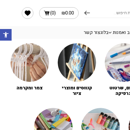
הרשימה שלי
)
0
(
₪
0.00
פתח 
ב ואמנות
בלוג
צור קשר
ם, שרטוט
קנווסים ומוצרי
צמר ומקרמה
רפיקה
ציור