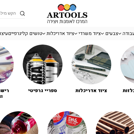
Products
search
עבודה
צבעים
ציוד משרדי
ציוד אדריכלות
טושים קליגרפיים
עיצו
לזות
ציוד אדריכלות
ספריי גרפיטי
רישו
וג