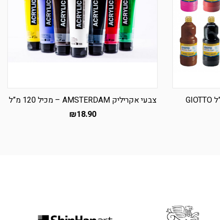
צבעי אקריליק AMSTERDAM – מכיל 120 מ”ל
מחיר
₪
18.90
נוכחי
למוצר
וא:
זה
₪7.90
יש
מספר
סוגים.
ניתן
לבחור
את
ת
האפשרויות
בעמוד