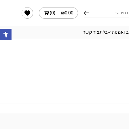
הרשימה שלי
)
0
(
₪
0.00
פתח 
ב ואמנות
בלוג
צור קשר