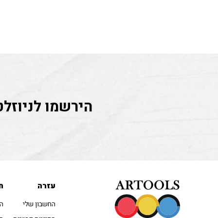
הירשמו לניוזלט
עזרה
ח
החשבון שלי
הו