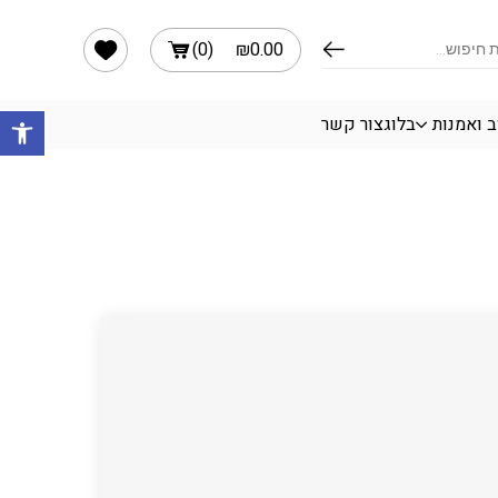
הרשימה שלי
)
0
(
₪
0.00
פתח 
ב ואמנות
בלוג
צור קשר