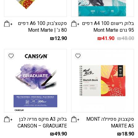
בלוק רישום A4 100 דפים
סקטצ’בוק A6 100 דפים
95 גרם Mont Marte
80 ג’ | Mont Marte
המחיר
המחיר
₪
12.90
₪
41.90
₪
48.00
המקורי
הנוכחי
היה:
הוא:
shlist
Add wishlist
₪41.90.
₪48.00.
סקצבוק ספירלה MONT
בלוק A3 מיקס מדיה לבן
CANSON – GRADUATE
MARTE A5
₪
49.90
₪
18.90