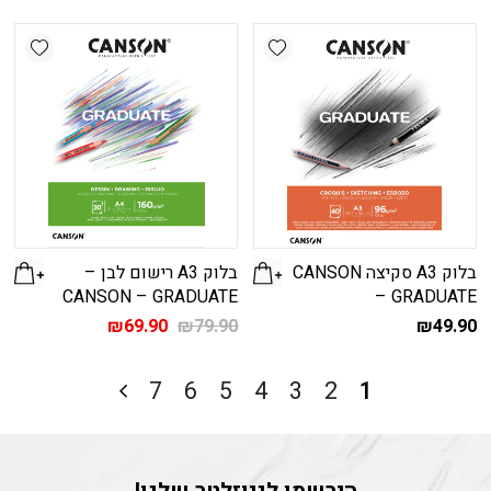
shlist
Add wishlist
בלוק A3 סקיצה CANSON
בלוק A3 רישום לבן –
CANSON – GRADUATE
– GRADUATE
המחיר
המחיר
₪
69.90
₪
79.90
₪
49.90
המקורי
הנוכחי
היה:
הוא:
₪69.90.
₪79.90.
7
6
5
4
3
2
1