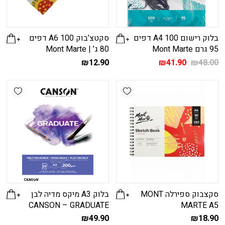
בלוק רישום A4 100 דפים
סקטצ’בוק A6 100 דפים
95 גרם Mont Marte
80 ג’ | Mont Marte
המחיר
המחיר
₪
12.90
₪
41.90
₪
48.00
המקורי
הנוכחי
היה:
הוא:
shlist
Add wishlist
₪41.90.
₪48.00.
סקצבוק ספירלה MONT
בלוק A3 מיקס מדיה לבן
CANSON – GRADUATE
MARTE A5
₪
49.90
₪
18.90