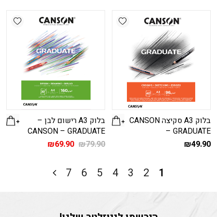
shlist
Add wishlist
בלוק A3 סקיצה CANSON
בלוק A3 רישום לבן –
CANSON – GRADUATE
– GRADUATE
המחיר
המחיר
₪
69.90
₪
79.90
₪
49.90
המקורי
הנוכחי
היה:
הוא:
₪69.90.
₪79.90.
7
6
5
4
3
2
1