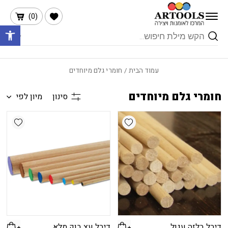
בחזרה למעלה
Skip to Content
הרשימה שלי
)
0
(
פתח 
Products
search
עמוד הבית
/ חומרי גלם מיוחדים
חומרי גלם מיוחדים
סינון
מיון לפי
shlist
Add wishlist
דיבל בלזה עגול
דיבל עץ בוק מלא