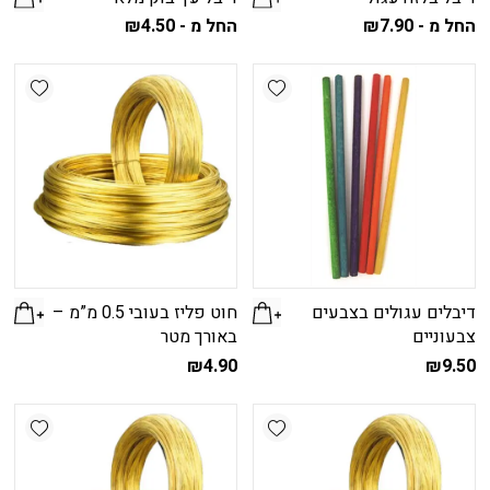
החל מ -
7.90
₪
החל מ -
4.50
₪
למוצר
למוצר
זה
זה
shlist
Add wishlist
יש
יש
מספר
מספר
סוגים.
סוגים.
ניתן
ניתן
לבחור
לבחור
את
את
האפשרויות
האפשרויות
בעמוד
בעמוד
המוצר
המוצר
דיבלים עגולים בצבעים
חוט פליז בעובי 0.5 מ”מ –
צבעוניים
באורך מטר
₪
4.90
₪
9.50
shlist
Add wishlist