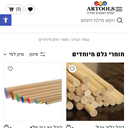
בחזרה למעלה
Skip to Content
הרשימה שלי
)
0
(
פתח 
Products
search
עמוד הבית
/ חומרי גלם מיוחדים
חומרי גלם מיוחדים
סינון
מיון לפי
shlist
Add wishlist
דיבל בלזה עגול
דיבל עץ בוק מלא