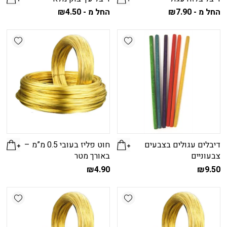
החל מ -
7.90
₪
החל מ -
4.50
₪
למוצר
למוצר
זה
זה
shlist
Add wishlist
יש
יש
מספר
מספר
סוגים.
סוגים.
ניתן
ניתן
לבחור
לבחור
את
את
האפשרויות
האפשרויות
בעמוד
בעמוד
המוצר
המוצר
דיבלים עגולים בצבעים
חוט פליז בעובי 0.5 מ”מ –
צבעוניים
באורך מטר
₪
4.90
₪
9.50
shlist
Add wishlist