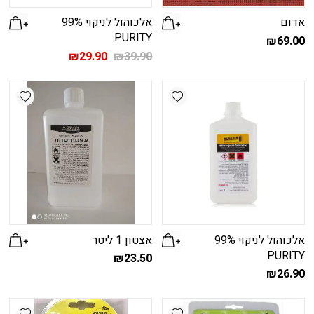
אדום
אלכוהול לניקוי 99%
PURITY
₪
69.00
המחיר
המחיר
₪
29.90
₪
39.90
המקורי
הנוכחי
היה:
הוא:
shlist
Add wishlist
₪29.90.
₪39.90.
אלכוהול לניקוי 99%
אצטון 1 ליטר
PURITY
₪
23.50
₪
26.90
shlist
Add wishlist