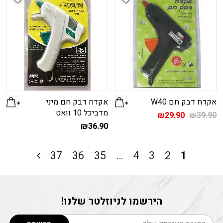
אקדח דבק חם W40
אקדח דבק חם מיני
מדביכל 10 וואט
המחיר
המחיר
₪
29.90
₪
39.90
המקורי
הנוכחי
₪
36.90
היה:
הוא:
₪29.90.
₪39.90.
37
36
35
…
4
3
2
1
הירשמו לניוזלטר שלנו!
דוא׳׳ל