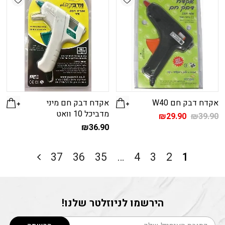
אקדח דבק חם W40
אקדח דבק חם מיני
מדביכל 10 וואט
המחיר
המחיר
₪
29.90
₪
39.90
המקורי
הנוכחי
₪
36.90
היה:
הוא:
₪29.90.
₪39.90.
37
36
35
…
4
3
2
1
הירשמו לניוזלטר שלנו!
דוא׳׳ל