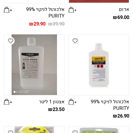
אדום
אלכוהול לניקוי 99%
PURITY
₪
69.00
המחיר
המחיר
₪
29.90
₪
39.90
המקורי
הנוכחי
היה:
הוא:
shlist
Add wishlist
₪29.90.
₪39.90.
אלכוהול לניקוי 99%
אצטון 1 ליטר
PURITY
₪
23.50
₪
26.90
shlist
Add wishlist