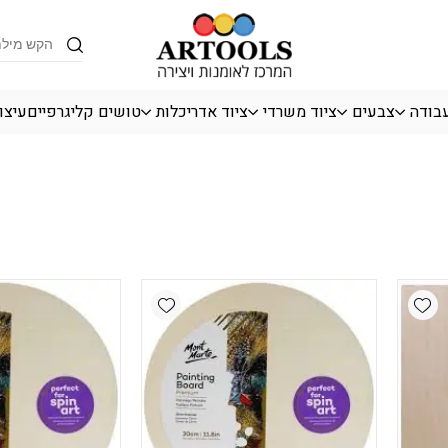
Products
search
עבודה
צבעים
ציוד משרדי
ציוד אדריכלות
טושים קליגרפיים
עיצו
Add wishlist
Add wishlist