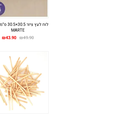
MARTE
המחיר
ה
₪
43.90
₪
49.90
המקורי
ה
היה:
הו
.
₪49.90.