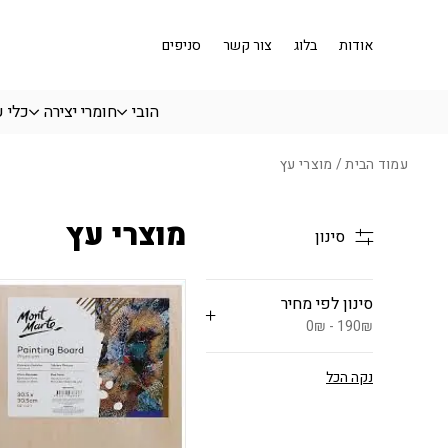
בחזרה למעלה
Skip to Content
אודות
בלוג
צור קשר
סניפים
הובי
חומרי יצירה
כלי 
עמוד הבית
/ מוצרי עץ
מוצרי עץ
סינון
סינון לפי מחיר
0₪ - 190₪
נקה הכל