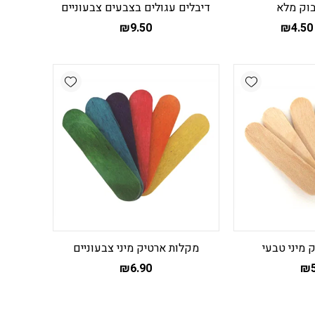
בוק מלא
דיבלים עגולים בצבעים צבעוניים
₪
9.50
₪
4.50
מוצר
ה
ש
Add wishlist
Add wishlist
ספר
וגים.
יתן
בחור
ת
אפשרויות
עמוד
מוצר
 מיני טבעי
מקלות ארטיק מיני צבעוניים
₪
6.90
₪