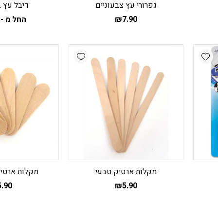
גפרורי עץ צבעוניים
דיבל עץ 
7.90
₪
החל מ -
ל
ז
י
Add wishlist
Add wishlist
מ
ס
נ
ל
א
ה
ב
ה
מקלות ארטיק טבעי
מקלות ארטיק
5.90
₪
5.90