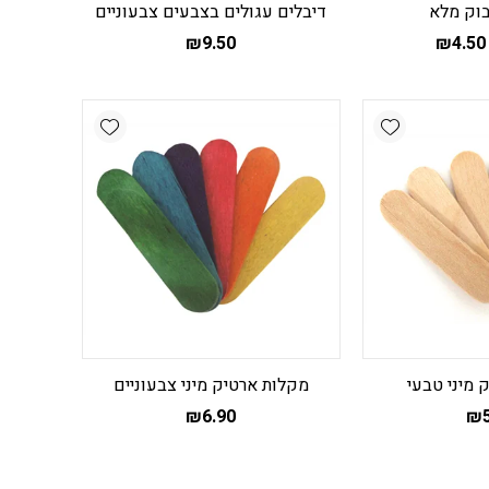
בוק מלא
דיבלים עגולים בצבעים צבעוניים
₪
9.50
₪
4.50
מוצר
ה
ש
Add wishlist
Add wishlist
ספר
וגים.
יתן
בחור
ת
אפשרויות
עמוד
מוצר
 מיני טבעי
מקלות ארטיק מיני צבעוניים
₪
6.90
₪