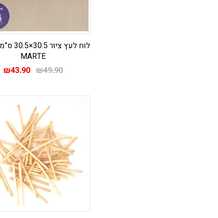
MARTE
המחיר
ה
₪
43.90
₪
49.90
המקורי
ה
היה:
הו
.
₪49.90.