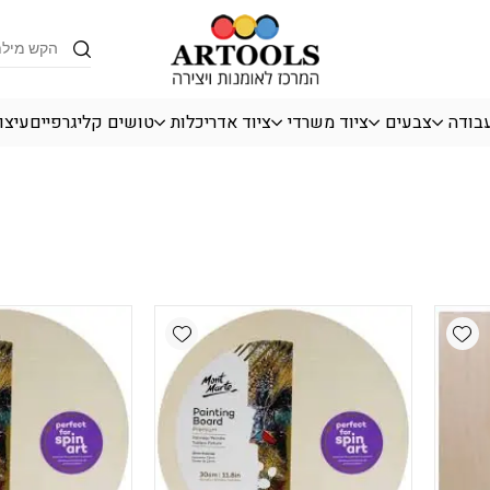
Products
search
עבודה
צבעים
ציוד משרדי
ציוד אדריכלות
טושים קליגרפיים
עיצו
Add wishlist
Add wishlist