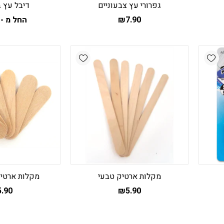
גפרורי עץ צבעוניים
דיבל עץ 
7.90
₪
החל מ -
ל
ז
י
Add wishlist
Add wishlist
מ
ס
נ
ל
א
ה
ב
ה
מקלות ארטיק טבעי
מקלות ארטיק
5.90
₪
5.90