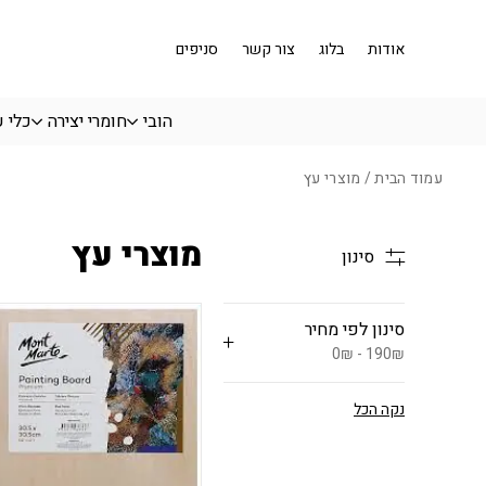
בחזרה למעלה
Skip to Content
אודות
בלוג
צור קשר
סניפים
הובי
חומרי יצירה
כלי 
עמוד הבית
/ מוצרי עץ
מוצרי עץ
סינון
סינון לפי מחיר
0₪ - 190₪
נקה הכל