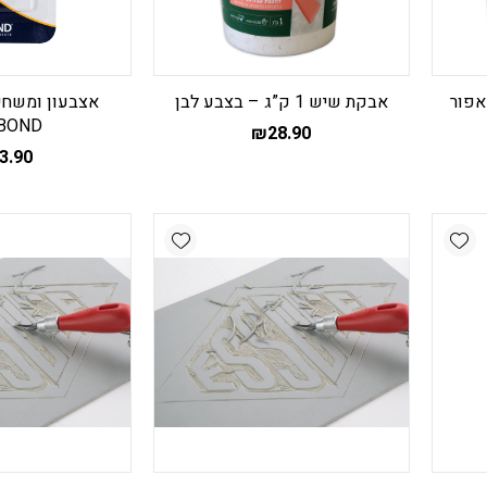
אבקת שיש 1 ק”ג – בצבע לבן
BOND
מחיר
₪
28.90
נוכחי
3.90
א:
₪34.90
Add wishlist
Add wishlist