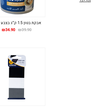
נקה הכל
אבקת בטון 1.5 ק”ג בצבע אפור
המחיר
ה
₪
34.90
₪
39.90
המקורי
ה
היה:
הו
.
₪39.90.