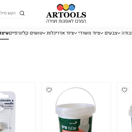
Products
search
בודה
צבעים
ציוד משרדי
ציוד אדריכלות
טושים קליגרפיים
עיצו
Add wishlist
Add wishlist