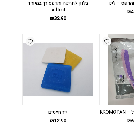
הדפס – לינו
בלוק לחריטה והדפס רך במיוחד
softcut
₪
4
₪
32.90
Add wishlist
Add wishlist
KROMO
גיר חייטים
₪
12.90
₪
6