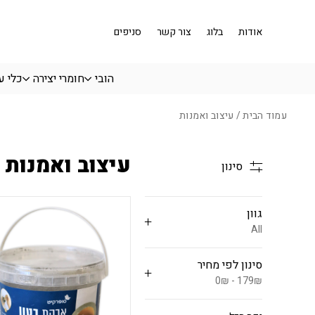
בחזרה למעלה
Skip to Content
אודות
בלוג
צור קשר
סניפים
הובי
חומרי יצירה
כלי ע
עמוד הבית
/ עיצוב ואמנות
עיצוב ואמנות
סינון
גוון
All
סינון לפי מחיר
0₪ - 179₪