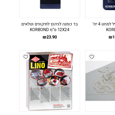
אצבעון ומשחיל למחט 4 יח’
בד כותנה לגיהוץ לתיקונים וטלאים
KOR
12X24 ס”מ KORBOND
₪
23.90
₪
1
Add wishlist
Add wishlist