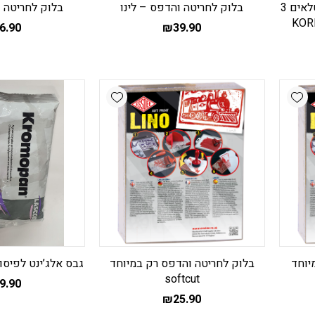
בד כותנה לגיהוץ לתיקונים וטלאים 3
בלוק לחריטה והדפס – לינו
בלוק לחריטה ו
6.90
₪
39.90
Add wishlist
Add wishlist
יוחד
בלוק לחריטה והדפס רק במיוחד
גבס אלג’ינט לפיסול – PAN
softcut
9.90
₪
25.90