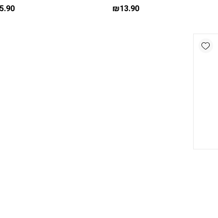
5.90
₪
13.90
Add wishlist