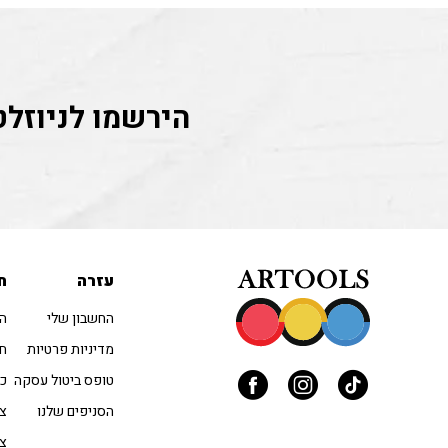
הירשמו לניוזלט
עזרה
ח
החשבון שלי
הו
מדיניות פרטיות
חו
טופס ביטול עסקה
כל
הסניפים שלנו
צב
צי