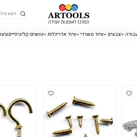
Products
search
עבודה
צבעים
ציוד משרדי
ציוד אדריכלות
טושים קליגרפיים
עיצו
Add wishlist
Add wishlist