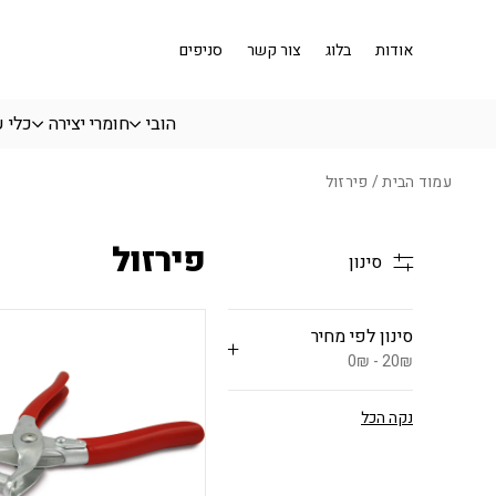
בחזרה למעלה
Skip to Content
אודות
בלוג
צור קשר
סניפים
הובי
חומרי יצירה
כלי 
עמוד הבית
/ פירזול
פירזול
סינון
סינון לפי מחיר
0₪ - 20₪
נקה הכל