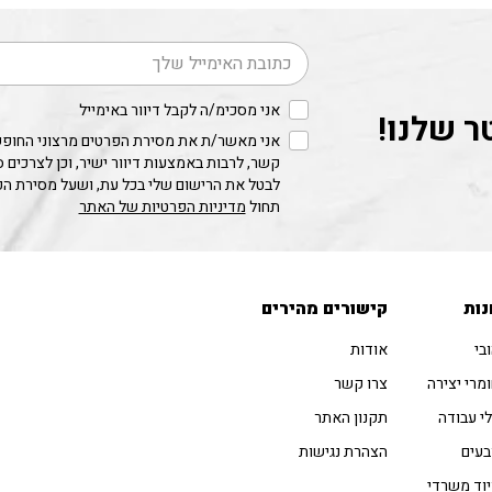
דוא׳׳ל
אני מסכימ/ה לקבל דיוור באימייל
ר שלנו!
אני מאשר/ת את מסירת הפרטים מרצוני החופשי
קשר, לרבות באמצעות דיוור ישיר, וכן לצרכים 
לבטל את הרישום שלי בכל עת, ושעל מסירת ה
תחול
מדיניות הפרטיות של האתר
נות
קישורים מהירים
בי
אודות
מרי יצירה
צרו קשר
י עבודה
תקנון האתר
עים
הצהרת נגישות
וד משרדי