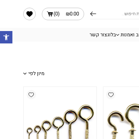
הרשימה שלי
)
0
(
₪
0.00
פתח 
ב ואמנות
בלוג
צור קשר
מיון לפי
Add wishlist
Add wishlist