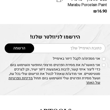
Marabu Porcelain Paint
₪
16.90
למוצר
זה
יש
מספר
הירשמו לניוזלטר שלנו!
סוגים.
ניתן
דוא׳׳ל
הרשמה
לבחור
את
אני מסכימ/ה לקבל דיוור באימייל
האפשרויות
אני מאשר/ת את מסירת הפרטים מרצוני החופשי והשימוש בהם
בעמוד
כדי ליצור איתי קשר, לרבות באמצעות דיוור ישיר, וכן לצרכים
המוצר
סטטיסטיים. אני מודע/ת שאוכל לבטל את הרישום שלי בכל עת,
ושעל מסירת הפרטים שלי והשימוש בהם תחול
מדיניות הפרטיות
של האתר