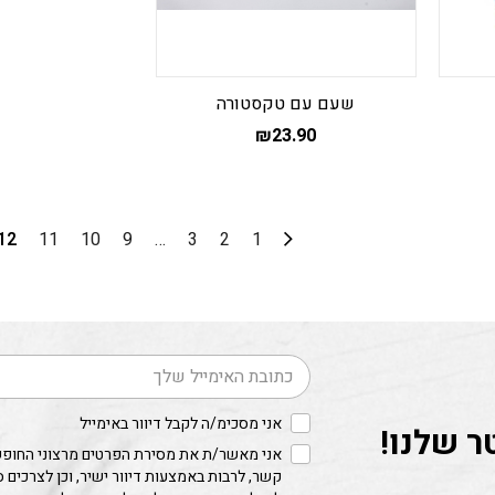
שעם עם טקסטורה
₪
23.90
למוצר
זה
יש
מספר
12
11
10
9
…
3
2
1
סוגים.
ניתן
לבחור
את
האפשרויות
בעמוד
דוא׳׳ל
המוצר
אני מסכימ/ה לקבל דיוור באימייל
ר שלנו!
אני מאשר/ת את מסירת הפרטים מרצוני החופשי
קשר, לרבות באמצעות דיוור ישיר, וכן לצרכים 