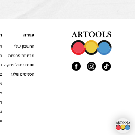
עזרה
ח
החשבון שלי
הו
מדיניות פרטיות
חו
טופס ביטול עסקה
כל
הסניפים שלנו
צב
צי
צי
רי
טו
עי