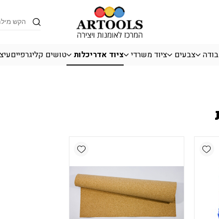
Products
search
בודה
צבעים
ציוד משרדי
ציוד אדריכלות
טושים קליגרפיים
עיצו
Add wishlist
Add wishlist