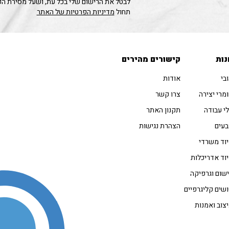
לבטל את הרישום שלי בכל עת, ושעל מסירת ה
תחול
מדיניות הפרטיות של האתר
נות
קישורים מהירים
בי
אודות
מרי יצירה
צרו קשר
י עבודה
תקנון האתר
עים
הצהרת נגישות
וד משרדי
וד אדריכלות
שום וגרפיקה
שים קליגרפיים
צוב ואמנות