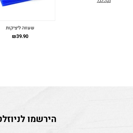
נקה הכל
שעווה ליציקות
₪
39.90
הירשמו לניוזלט