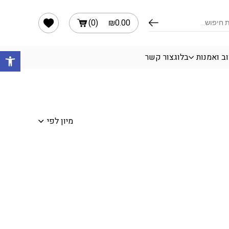
הרשימה שלי
)
0
(
₪
0.00
פתח 
ב ואמנות
בלוג
צור קשר
מיון לפי