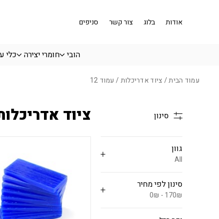
בחזרה למעלה
Skip to Content
אודות
בלוג
צור קשר
סניפים
הובי
חומרי יצירה
כלי ע
עמוד הבית
/
ציוד אדריכלות
/ עמוד 12
ציוד אדריכלות
סינון
גוון
All
סינון לפי מחיר
0₪ - 170₪