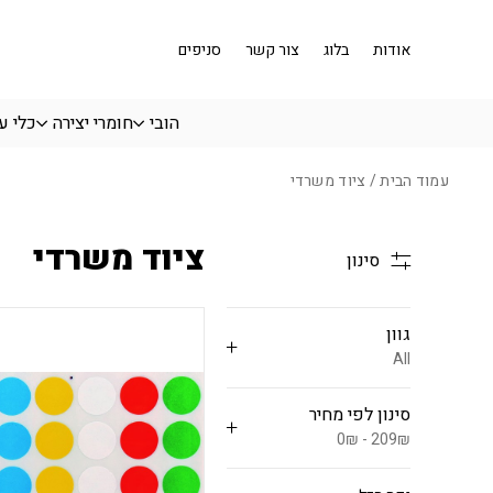
בחזרה למעלה
Skip to Content
אודות
בלוג
צור קשר
סניפים
הובי
חומרי יצירה
כלי ע
עמוד הבית
/ ציוד משרדי
ציוד משרדי
סינון
גוון
All
סינון לפי מחיר
0₪ - 209₪