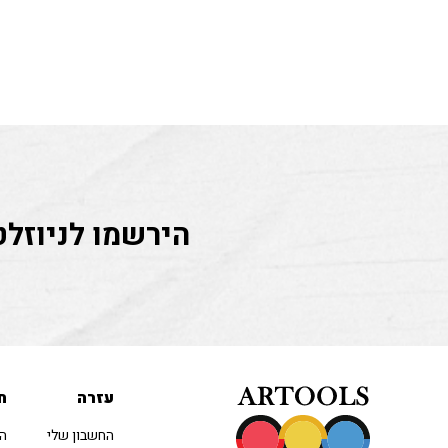
הירשמו לניוזלט
עזרה
ח
החשבון שלי
הו