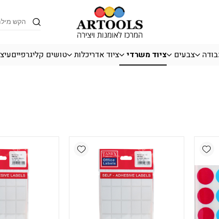
Products
search
בודה
צבעים
ציוד משרדי
ציוד אדריכלות
טושים קליגרפיים
עיצו
Add wishlist
Add wishlist