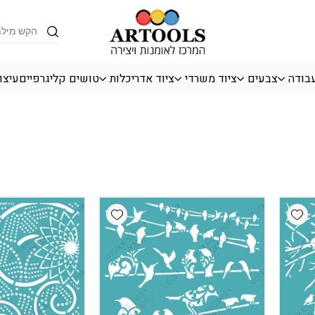
Products
search
עבודה
צבעים
ציוד משרדי
ציוד אדריכלות
טושים קליגרפיים
עיצו
Add wishlist
Add wishlist