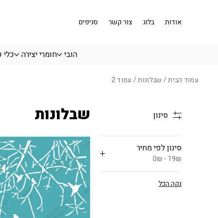
בחזרה למעלה
Skip to Content
אודות
בלוג
צור קשר
סניפים
הובי
חומרי יצירה
כלי 
עמוד הבית
/
שבלונות
/ עמוד 2
שבלונות
סינון
סינון לפי מחיר
0₪ - 19₪
נקה הכל