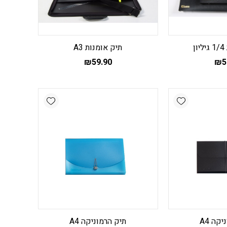
ן
תיק אומנות A3
₪
59.90
₪
5
Add wishlist
Add wishlist
קה A4
תיק הרמוניקה A4