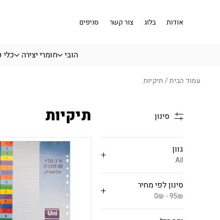
בחזרה למעלה
Skip to Content
אודות
בלוג
צור קשר
סניפים
הובי
חומרי יצירה
כלי 
עמוד הבית
/ תיקיות
תיקיות
סינון
גוון
All
סינון לפי מחיר
0₪ - 95₪