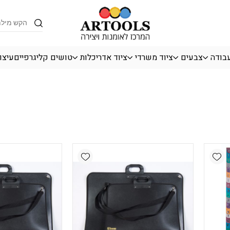
Products
search
עבודה
צבעים
ציוד משרדי
ציוד אדריכלות
טושים קליגרפיים
עיצו
Add wishlist
Add wishlist