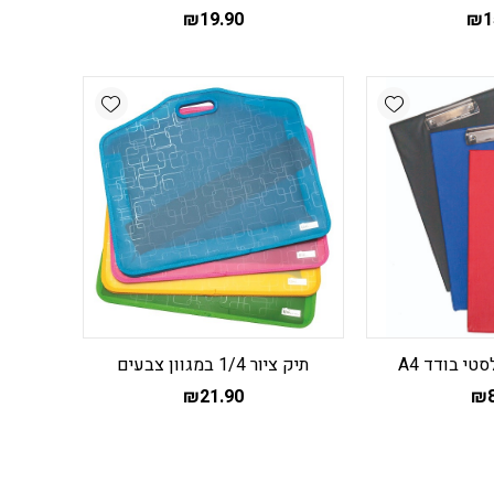
₪
19.90
₪
1
Add wishlist
Add wishlist
י בודד A4
תיק ציור 1/4 במגוון צבעים
₪
21.90
₪
מוצר
ה
ש
ספר