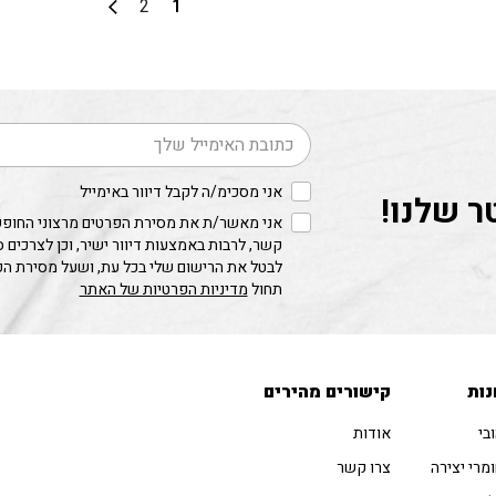
2
1
סוגים.
ס
ניתן
נ
לבחור
ל
את
א
האפשרויות
ה
בעמוד
ב
דוא׳׳ל
המוצר
ה
אני מסכימ/ה לקבל דיוור באימייל
ר שלנו!
אני מאשר/ת את מסירת הפרטים מרצוני החופשי
קשר, לרבות באמצעות דיוור ישיר, וכן לצרכים 
לבטל את הרישום שלי בכל עת, ושעל מסירת ה
תחול
מדיניות הפרטיות של האתר
נות
קישורים מהירים
בי
אודות
מרי יצירה
צרו קשר