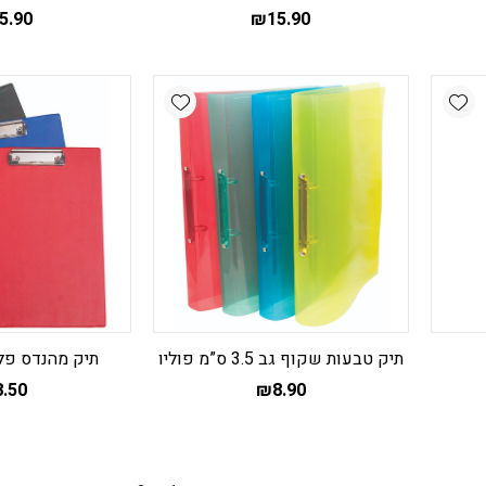
5.90
₪
15.90
Add wishlist
Add wishlist
תיק טבעות שקוף גב 3.5 ס”מ פוליו
תיק מהנדס פלסט
8.50
₪
8.90
למוצר
ל
זה
ז
יש
י
מספר
מ