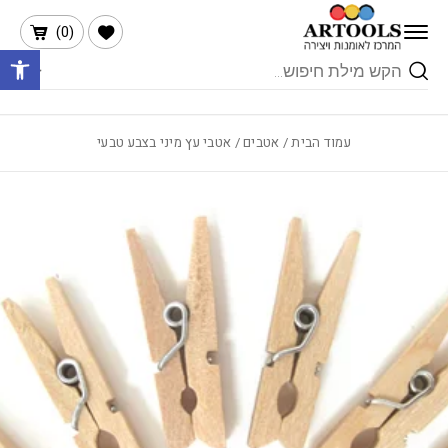
בחזרה למעלה
Skip to Content
הרשימה שלי
)
0
(
פתח 
Products
search
עמוד הבית
/
אטבים
/ אטבי עץ מיני בצבע טבעי