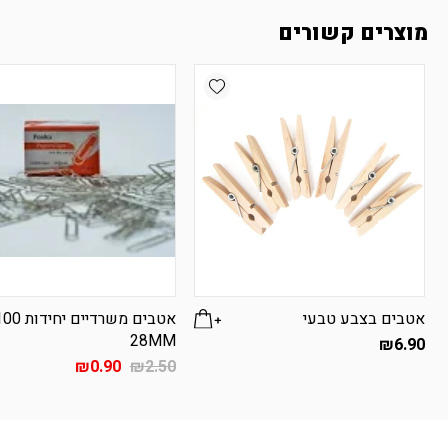
מוצרים קשורים
Add wishlist
אטבים בצבע טבעי
אטבים משרדיים יחידו
28MM
₪
6.90
המחיר
המחיר
₪
0.90
₪
2.50
המקורי
הנוכחי
היה:
הוא:
₪0.90.
₪2.50.