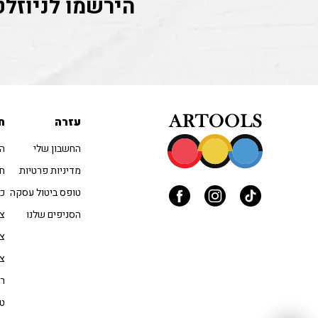
הירשמו לניוזלט
עזרה
ח
החשבון שלי
הו
מדיניות פרטיות
חו
טופס ביטול עסקה
כל
הסניפים שלנו
צב
צי
צי
רי
טו