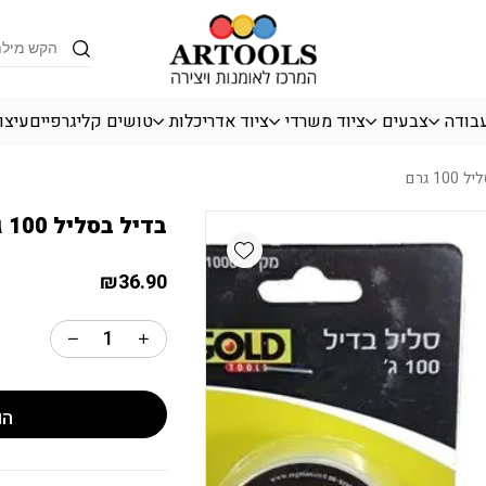
כמות בדיל בסליל 100 גרם
Products
search
עבודה
צבעים
ציוד משרדי
ציוד אדריכלות
טושים קליגרפיים
עיצו
1 גרם
בדיל בסליל 100 גרם
Add wishlist
₪
36.90
הו