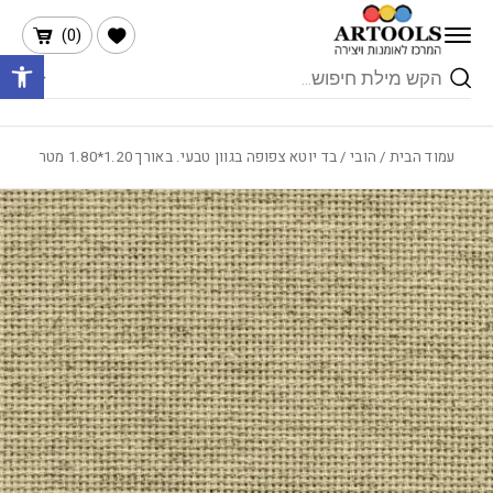
בחזרה למעלה
Skip to Content
הרשימה שלי
)
0
(
פתח 
Products
search
עמוד הבית
/
הובי
/ בד יוטא צפופה בגוון טבעי. באורך 1.20*1.80 מטר