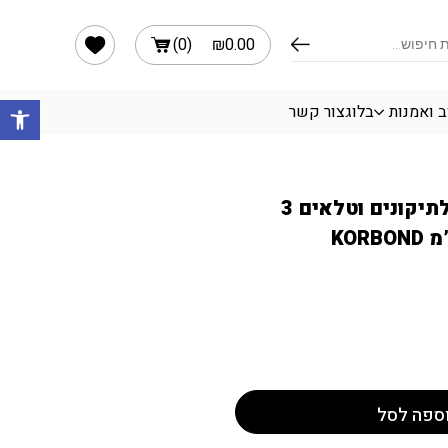
3.8X ס"מ KORBOND
הרשימה שלי
)
0
(
₪
0.00
פתח 
ב ואמנות
בלוג
צור קשר
בד כותנה לגיהוץ לתיקונים וטלאים 3
ספה לסל