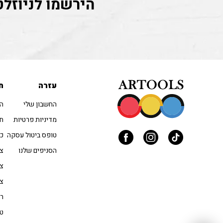
הירשמו לניוזלט
עזרה
ח
החשבון שלי
הו
מדיניות פרטיות
חו
טופס ביטול עסקה
כל
הסניפים שלנו
צב
צי
צי
רי
טו