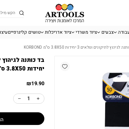
כמות בד כותנה לגיהוץ לתיקונים וטלאים 3 יחידות 50
Products
search
עבודה
צבעים
ציוד משרדי
ציוד אדריכלות
טושים קליגרפיים
עיצו
גיהוץ לתיקונים וטלאים 3 יחידות 3.8X50 ס”מ KORBOND
Add wishlist
יחידות 3.8X50 ס”מ KORBOND
₪
19.90
הו