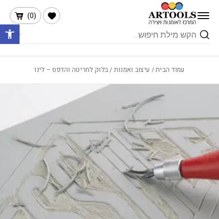
בחזרה למעלה
Skip to Content
הרשימה שלי
)
0
(
פתח 
Products
search
עמוד הבית
/
עיצוב ואמנות
/ בלוק לחריטה והדפס – לינו