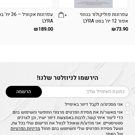
עפרונות פוליקולור בגווני
עפרונות אקוורל – 36
אפור 12 יח’ בסט LYRA
LYRA
₪
189.00
₪
73.90
הירשמו לניוזלטר שלנו!
דוא׳׳ל
הרשמה
אני מסכימ/ה לקבל דיוור באימייל
אני מאשר/ת את מסירת הפרטים מרצוני החופשי והשימוש בהם
כדי ליצור איתי קשר, לרבות באמצעות דיוור ישיר, וכן לצרכים
סטטיסטיים. אני מודע/ת שאוכל לבטל את הרישום שלי בכל עת,
ושעל מסירת הפרטים שלי והשימוש בהם תחול
מדיניות הפרטיות
של האתר