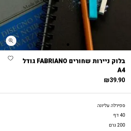
כמות בלוק ניירות שחורים FABRIANO גודל A4
shlist
בלוק ניירות שחורים FABRIANO גודל
A4
₪
39.90
ספירלה עליונה
40 דף
200 גרם