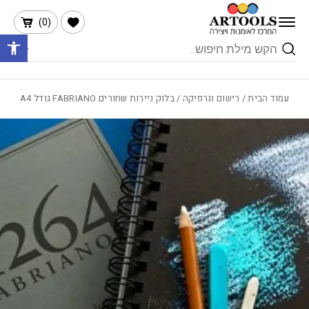
בחזרה למעלה
Skip to Content
הרשימה שלי
)
0
(
פתח 
Products
search
עמוד הבית
/
רישום וגרפיקה
/ בלוק ניירות שחורים FABRIANO גודל A4