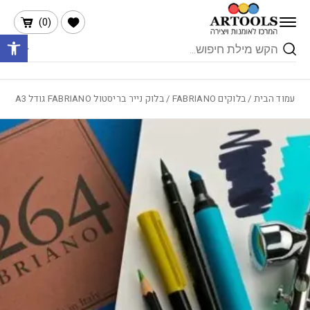
בחזרה למעלה
Skip to Content
הרשימה שלי
)
0
(
פתח 
Products
search
עמוד הבית
/
בלוקים FABRIANO
/ בלוק נייר בריסטול FABRIANO גודל A3