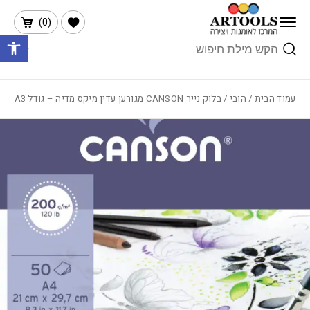
בחזרה למעלה
Skip to Content
הרשימה שלי
)
0
(
פתח 
Products
search
עמוד הבית
/
הובי
/ בלוק נייר CANSON מגורען עדין מיקס מדיה – גודל A3