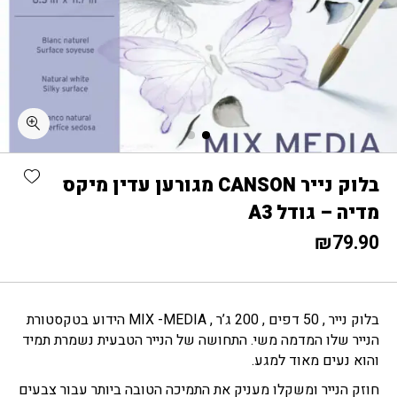
כמות בלוק נייר CANSON מגורען עדין מיקס מדיה - גודל A3
shlist
בלוק נייר CANSON מגורען עדין מיקס
מדיה – גודל A3
₪
79.90
בלוק נייר , 50 דפים , 200 ג’ר , MIX -MEDIA הידוע בטקסטורת
הנייר שלו המדמה משי. התחושה של הנייר הטבעית נשמרת תמיד
והוא נעים מאוד למגע.
חוזק הנייר ומשקלו מעניק את התמיכה הטובה ביותר עבור צבעים