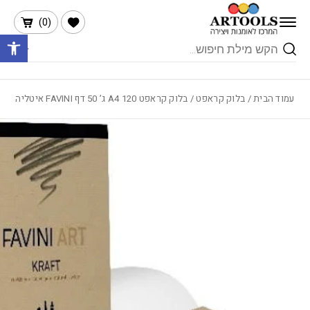
בחזרה למעלה
Skip to Content
הרשימה שלי
)
0
(
פתח 
Products
search
עמוד הבית
/
בלוק קראפט
/ בלוק קראפט A4 120 ג’ 50 דף FAVINI איטליה