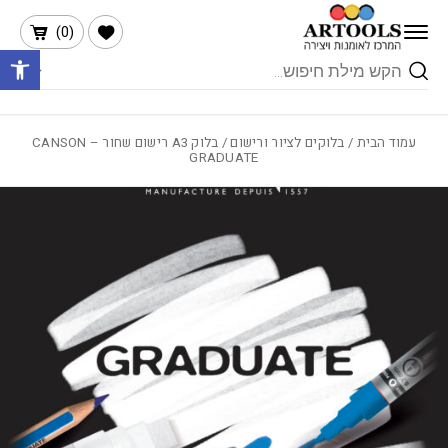
בחזרה למעלה
Skip to Content
הרשימה שלי
)
0
(
פתח 
Products
search
עמוד הבית
/
בלוקים לציור ורישום
/ בלוק A3 רישום שחור CANSON –
GRADUATE