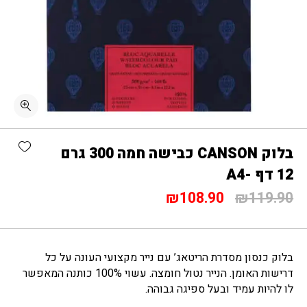
כמות בלוק CANSON כבישה חמה 300 גרם 12 דף -A4
shlist
בלוק CANSON כבישה חמה 300 גרם
12 דף -A4
המחיר
המחיר
₪
108.90
₪
119.90
המקורי
הנוכחי
היה:
הוא:
₪108.90.
₪119.90.
בלוק כנסון מסדרת הריטאג’ עם נייר מקצועי העונה על כל
דרישות האומן. הנייר נטול חומצה. עשוי 100% כותנה המאפשר
לו להיות עמיד ובעל ספיגה גבוהה.