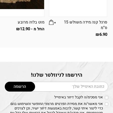
סרגל קנה מידה משולש 15
מוט בלזה מרובע
ס”מ
החל מ -
12.90
₪
למוצר
₪
6.90
זה
יש
מספר
סוגים.
ניתן
לבחור
הירשמו לניוזלטר שלנו!
את
האפשרויות
דוא׳׳ל
בעמוד
הרשמה
המוצר
אני מסכימ/ה לקבל דיוור באימייל
אני מאשר/ת את מסירת הפרטים מרצוני החופשי והשימוש בהם
כדי ליצור איתי קשר, לרבות באמצעות דיוור ישיר, וכן לצרכים
סטטיסטיים. אני מודע/ת שאוכל לבטל את הרישום שלי בכל עת,