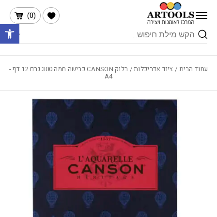
בחזרה למעלה
Skip to Content
הרשימה שלי
)
0
(
פתח 
Products
search
עמוד הבית
/
ציוד אדריכלות
/ בלוק CANSON כבישה חמה 300 גרם 12 דף -
A4