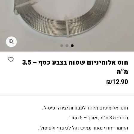
כמות חוט אלומיניום שטוח בצבע כסף - 3.5 מ"מ
shlist
חוט אלומיניום שטוח בצבע כסף – 3.5
מ”מ
₪
12.90
חוטי אלומיניום מיוחד לעבודות יצירה ופיסול .
רוחב- 3.5 מ”מ , אורך – 5 מטר .
החומר ייחודי מאוד ,גמיש וקל לכיפוף ולפיסול .