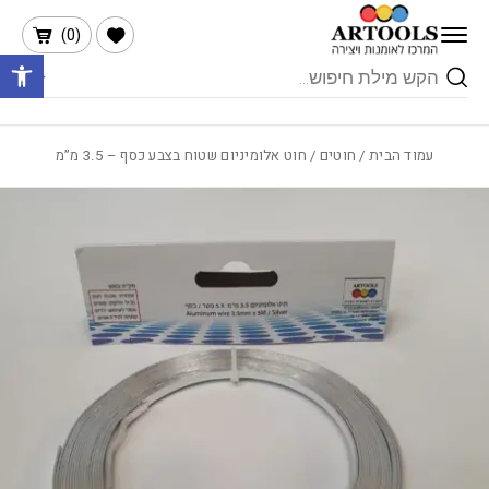
בחזרה למעלה
Skip to Content
הרשימה שלי
)
0
(
פתח 
Products
search
עמוד הבית
/
חוטים
/ חוט אלומיניום שטוח בצבע כסף – 3.5 מ”מ