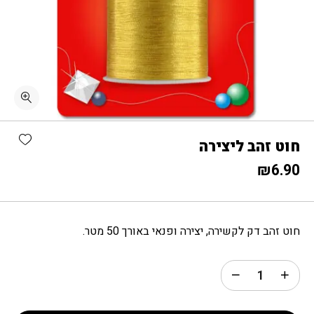
כמות חוט זהב ליצירה
shlist
חוט זהב ליצירה
₪
6.90
חוט זהב דק לקשירה, יצירה ופנאי באורך 50 מטר.