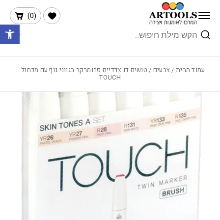
בחזרה למעלה
Skip to Content
הרשימה שלי
)
0
(
פתח 
Products
search
עמוד הבית
/
צבעים
/ טושים דו צדדיים פרומרקר בגווני גוף עם מכחול –
TOUCH