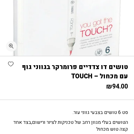
כמות טושים דו צדדיים פרומרקר בגווני גוף עם מכחול - TOUCH
shlist
טושים דו צדדיים פרומרקר בגווני גוף
עם מכחול – TOUCH
₪
94.00
סט 6 טושים בצבעי גווני עור.
הטושים בעלי מגוון רחב של טכניקות לציור ורישום,בצד אחד
קצה טוש מכחול