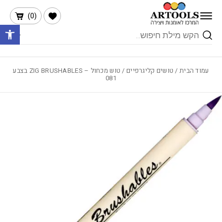
בחזרה למעלה
Skip to Content
הרשימה שלי
)
0
(
פתח 
Products
search
עמוד הבית
/
טושים קליגרפיים
/ טוש מכחול – ZIG BRUSHABLES בצבע
081