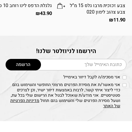
צבע זכוכית מרבו גלס 15 מ”ל
גלגלת הדפס לינו רוחב 10 ס”מ
צבע צהוב לימון 020
₪
43.90
שם המוצר
₪
11.90
גוון טוש מרבו טקסטיל בצבע כחול 053
מחיר
9.40
₪
מק״ט
01160003053
הירשמו לניוזלטר שלנו!
דוא׳׳ל
הרשמה
שם המוצר
גוון טוש מרבו טקסטיל בצבע כחול 251
אני מסכימ/ה לקבל דיוור באימייל
מחיר
9.40
₪
אני מאשר/ת את מסירת הפרטים מרצוני החופשי והשימוש בהם
כדי ליצור איתי קשר, לרבות באמצעות דיוור ישיר, וכן לצרכים
מק״ט
01160003251
סטטיסטיים. אני מודע/ת שאוכל לבטל את הרישום שלי בכל עת,
ושעל מסירת הפרטים שלי והשימוש בהם תחול
מדיניות הפרטיות
של האתר
שם המוצר
גוון טוש מרבו טקסטיל בצבע כתום 013