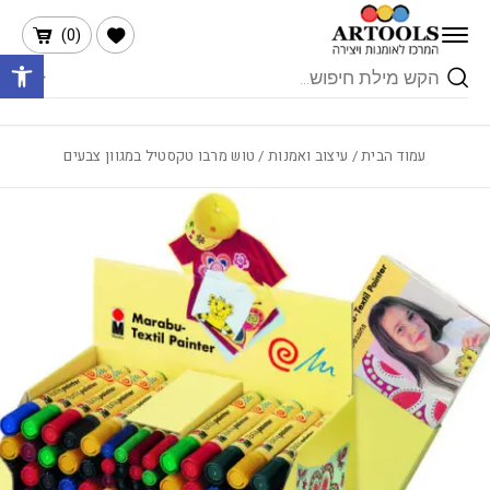
בחזרה למעלה
Skip to Content
הרשימה שלי
)
0
(
פתח 
Products
search
עמוד הבית
/
עיצוב ואמנות
/ טוש מרבו טקסטיל במגוון צבעים