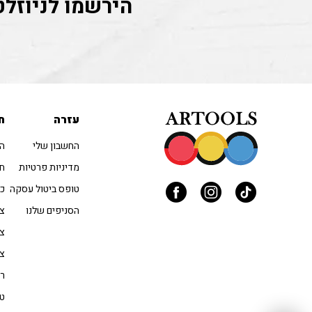
הירשמו לניוזלט
עזרה
ח
החשבון שלי
הו
מדיניות פרטיות
חו
טופס ביטול עסקה
כל
הסניפים שלנו
צב
צי
צי
רי
טו