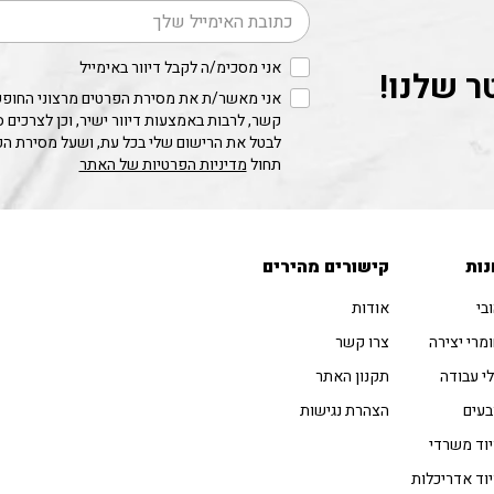
דוא׳׳ל
אני מסכימ/ה לקבל דיוור באימייל
ר שלנו!
אני מאשר/ת את מסירת הפרטים מרצוני החופשי
קשר, לרבות באמצעות דיוור ישיר, וכן לצרכים 
לבטל את הרישום שלי בכל עת, ושעל מסירת ה
תחול
מדיניות הפרטיות של האתר
נות
קישורים מהירים
בי
אודות
מרי יצירה
צרו קשר
י עבודה
תקנון האתר
עים
הצהרת נגישות
וד משרדי
וד אדריכלות