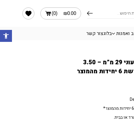
הרשימה שלי
)
0
(
₪
0.00
פתח 
ב ואמנות
בלוג
צור קשר
מהדק ניר Deli צבעוני 29 מ”מ – 3.50
מהמוצר
ד או בבית.