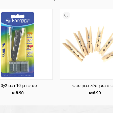
Add wishlist
ים מעץ מלא בגוון טבעי
סט שדכן 10 דגם 10y2
₪
8.90
₪
6.90