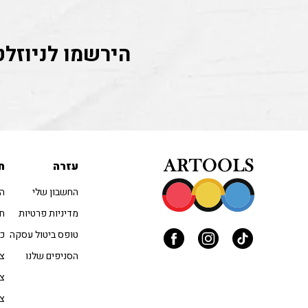
הירשמו לניוזלט
עזרה
ח
החשבון שלי
הו
מדיניות פרטיות
חו
טופס ביטול עסקה
כל
הסניפים שלנו
צב
צי
צי