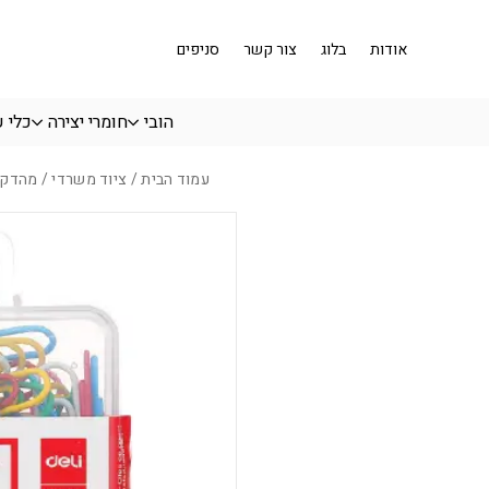
בחזרה למעלה
Skip to Content
אודות
בלוג
צור קשר
סניפים
הובי
חומרי יצירה
כלי 
עמוד הבית
/
ציוד משרדי
/ מהדק ניר Deli צבעוני 29 מ”מ – 3.50 ש”ח ליחידה