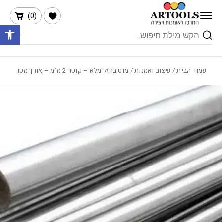
בחזרה למעלה
Skip to Content
הרשימה שלי
)
0
(
פתח 
Products
search
עמוד הבית
/
עיצוב ואמנות
/ מוט ברזל מלא – קוטר 2 מ”מ – אורך מטר