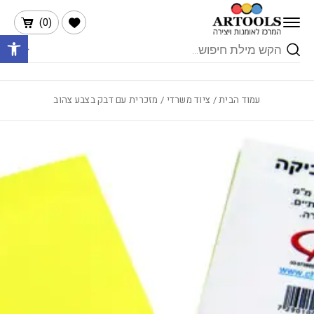
בחזרה למעלה
Skip to Content
הרשימה שלי
)
0
(
פתח 
Products
search
עמוד הבית
/
ציוד משרדי
/ מזכרית עם דבק בצבע צהוב