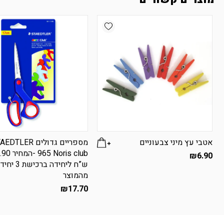
Add wishlist
אטבי עץ מיני צבעוניים
מספריים גדולים TLER
965 Noris club -המ
₪
6.90
ש”ח ליחידה ברכישת 
מהמוצר
₪
17.70