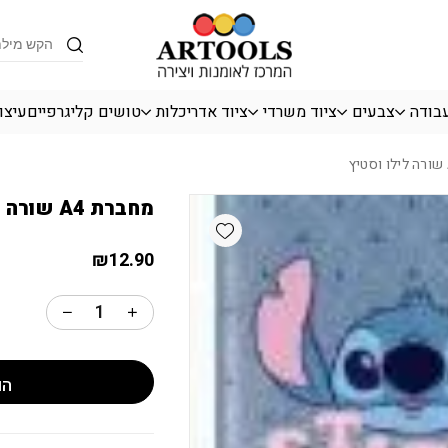
כמות מחברת A4 שורה לילו וסטיץ
Products
search
עבודה
צבעים
ציוד משרדי
ציוד אדריכלות
טושים קליגרפיים
עיצו
מחברת A4 שורה לילו וסטיץ
Add wishlist
₪
12.90
הו