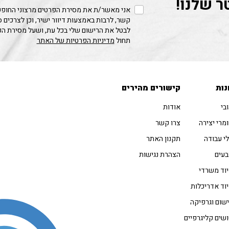
ר שלנו!
אני מאשר/ת את מסירת הפרטים מרצוני החופשי
קשר, לרבות באמצעות דיוור ישיר, וכן לצרכים 
לבטל את הרישום שלי בכל עת, ושעל מסירת ה
תחול
מדיניות הפרטיות של האתר
נות
קישורים מהירים
בי
אודות
מרי יצירה
צרו קשר
י עבודה
תקנון האתר
עים
הצהרת נגישות
וד משרדי
וד אדריכלות
שום וגרפיקה
שים קליגרפיים