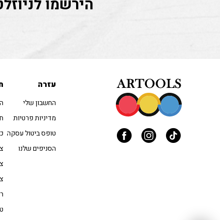
הירשמו לניוזלט
עזרה
ח
החשבון שלי
הו
מדיניות פרטיות
חו
טופס ביטול עסקה
כל
הסניפים שלנו
צב
צי
צי
רי
טו