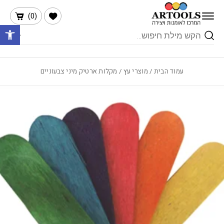
בחזרה למעלה
Skip to Content
הרשימה שלי
)
0
(
פתח 
Products
search
עמוד הבית
/
מוצרי עץ
/ מקלות ארטיק מיני צבעוניים