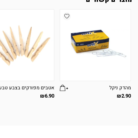
Add wishlist
מהדק ניקל
אטבים מפורקים בצבע טבע
₪
6.90
₪
2.90