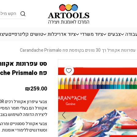
כמות סט עפרונות אקוורל רך 30 גוונים בקופסת פח Carandache Prismalo
Products
search
עבודה
צבעים
ציוד משרדי
ציוד אדריכלות
טושים קליגרפיים
עיצו
אקוורל רך 30 גוונים בקופסת פח Carandache Prismalo
Add wishlist
פח Carandache Prismalo
₪
259.00
אקוורל הם בעלי חומר המסי
ליצירת הדומה לשימוש בצבעי
צבעי אקוורל ססגוניים ומרהב
וסטודנטים ללימודי אומנות.