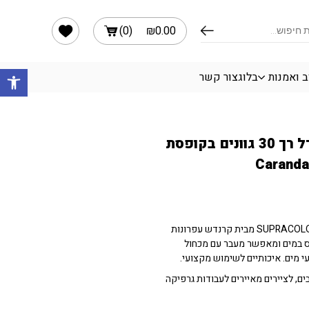
הרשימה שלי
)
0
(
₪
0.00
פתח 
ב ואמנות
בלוג
צור קשר
סט עפרונות אקוורל רך 30 גוונים בקופסת
צבעי עיפרון אקוורל רכים SUPRACOLOR מבית קרנדש עפרונות
ס במים ומאפשר מעבר עם מכחול
 מים. איכותיים לשימוש מקצועי.
ים, לציירים מאיירים לעבודות גרפיקה