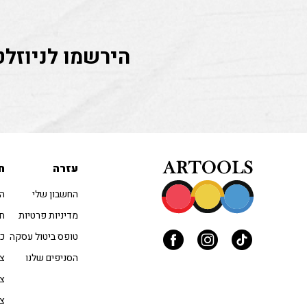
הירשמו לניוזלט
עזרה
ח
החשבון שלי
הו
מדיניות פרטיות
חו
טופס ביטול עסקה
כל
הסניפים שלנו
צב
צי
צי