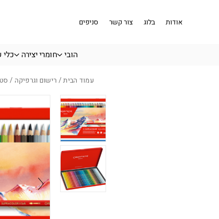
בחזרה למעלה
Skip to Content
אודות
בלוג
צור קשר
סניפים
הובי
חומרי יצירה
כלי 
עמוד הבית
/
רישום וגרפיקה
/ סט עפרונות 