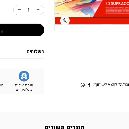
הו
משלוחים
ר/ה? לחצ/י לשיתוף:
מותגי איכות
מש
בינלואמיים
מוצרים קשורים