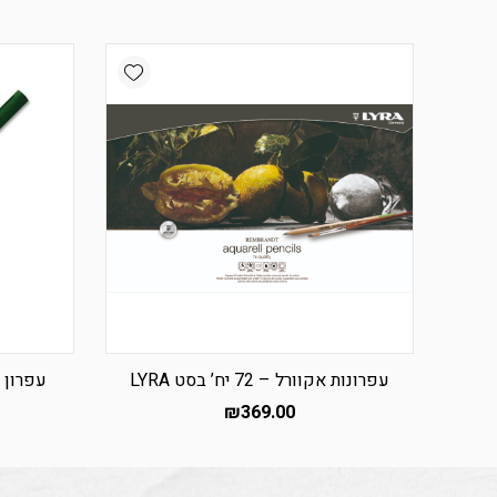
Add wishlist
עפרונות אקוורל – 72 יח’ בסט LYRA
עפרון צ’יינ
₪
369.00