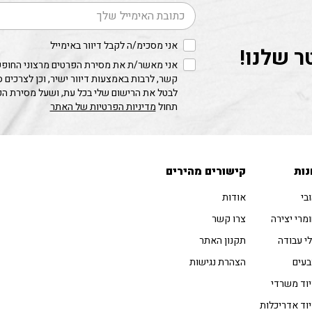
דוא׳׳ל
אני מסכימ/ה לקבל דיוור באימייל
ר שלנו!
אני מאשר/ת את מסירת הפרטים מרצוני החופשי
קשר, לרבות באמצעות דיוור ישיר, וכן לצרכים 
לבטל את הרישום שלי בכל עת, ושעל מסירת ה
תחול
מדיניות הפרטיות של האתר
נות
קישורים מהירים
בי
אודות
מרי יצירה
צרו קשר
י עבודה
תקנון האתר
עים
הצהרת נגישות
וד משרדי
וד אדריכלות