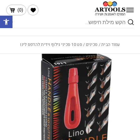
בחזרה למעלה
Skip to Content
הרשימה שלי
)
0
(
פתח 
Products
search
עמוד הבית
/
סכינים
/ סט 10 סכיני גילוף וידית להדפס לינו