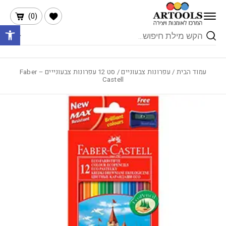
בחזרה למעלה
Skip to Content
הרשימה שלי
)
0
(
פתח 
Products
search
עמוד הבית
/
עפרונות צבעוניים
/ סט 12 עפרונות צבעונייים – Faber
Castell