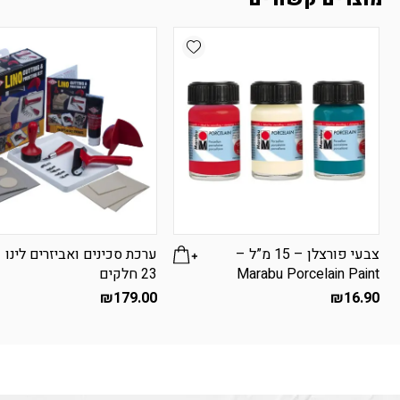
Add wishlist
צבעי פורצלן – 15 מ”ל –
ערכת סכינים ואביזרים לינו 
Marabu Porcelain Paint
23 חלקים
₪
179.00
₪
16.90
למוצר
זה
יש
מספר
סוגים.