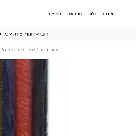
בחזרה למעלה
Skip to Content
אודות
בלוג
צור קשר
סניפים
הובי
חומרי יצירה
כלי 
עמוד הבית
/
חומרי יצירה
/ סט 6 נר דבק צבעוני 200*11 מ”מ