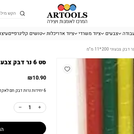
כמות סט 6 נר דבק צבעוני 200*11 מ"מ
Products
search
עבודה
צבעים
ציוד משרדי
ציוד אדריכלות
טושים קליגרפיים
עיצו
סט 6 נר דבק צבעוני 200*11 מ”מ
Add wishlist
₪
10.90
6 יחידות נרות דבק חם לאקדח.
הו