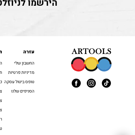
הירשמו לניוזלט
עזרה
ח
החשבון שלי
הו
מדיניות פרטיות
חו
טופס ביטול עסקה
כל
הסניפים שלנו
צב
צי
צי
רי
טו