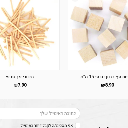
ת עץ בגוון טבעי 15 מ”מ
גפרורי עץ טבעי
₪
7.90
₪
8.90
דוא׳׳ל
אני מסכימ/ה לקבל דיוור באימייל