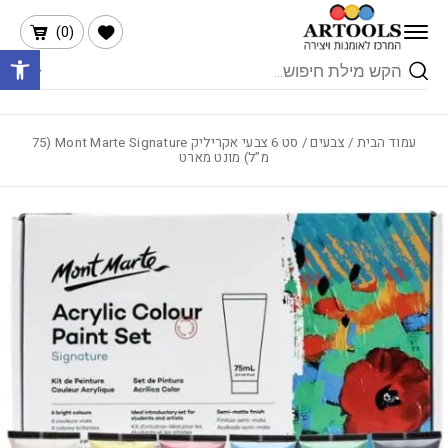
בחזרה למעלה
Skip to Content
הרשימה שלי
)
0
(
פתח 
Products
search
עמוד הבית
/
צבעים
/ סט 6 צבעי אקריליק Mont Marte Signature (75
מ”ל) מונט מארט