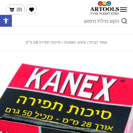
בחזרה למעלה
Skip to Content
הרשימה שלי
)
0
(
פתח 
Products
search
עמוד הבית
/
עיצוב ואמנות
/ סיכות תפירה 28 מ”מ