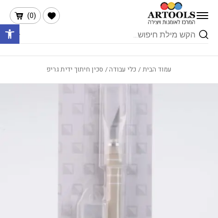
בחזרה למעלה
Skip to Content
הרשימה שלי
)
0
(
פתח 
Products
search
עמוד הבית
/
כלי עבודה
/ סכין חיתוך ידית גריפ