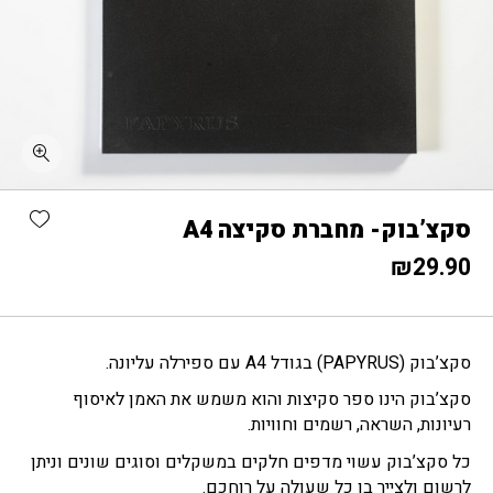
כמות סקצ'בוק- מחברת סקיצה A4
shlist
סקצ’בוק- מחברת סקיצה A4
₪
29.90
סקצ’בוק (PAPYRUSׂ) בגודל A4 עם ספירלה עליונה.
סקצ’בוק הינו ספר סקיצות והוא משמש את האמן לאיסוף
רעיונות, השראה, רשמים וחוויות.
כל סקצ’בוק עשוי מדפים חלקים במשקלים וסוגים שונים וניתן
לרשום ולצייר בו כל שעולה על רוחכם.