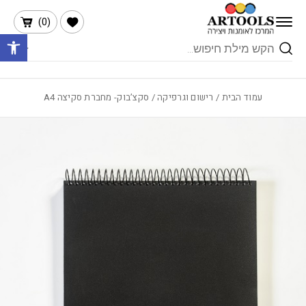
בחזרה למעלה
Skip to Content
הרשימה שלי
)
0
(
פתח 
Products
search
עמוד הבית
/
רישום וגרפיקה
/ סקצ’בוק- מחברת סקיצה A4